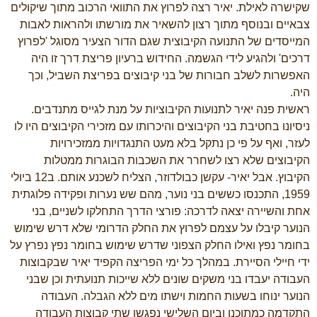
שקישרה לאילת. יאיר רצה לפרוץ את התוואי הרכוב מתוך שיקולים
צבאיים ובנוסף מתוך רצון להשאיר את מורשתו ולהראות לאבות
המייסדים של התנועה הקיבוצית שגם הדור הצעיר מסוגל 'לפרוץ
דרכים' ולהגיע לידי הגשמה. החידוש ברעיון פריצת דרך זו היה
האפשרות לשלב חבורות של בני קיבוצים בפריצת השביל, וכך
היה.
ראשית פנה יאיר לתנועות הקיבוציות על מנת לגייס מתנדבים.
ניסיונו בחטיבת בני הקיבוצים והיכרותו עם מזכירי הקיבוצים היו לו
לעזר, ואף על פי כן נתקל בלא מעט התנגדויות ממזכירויות
הקיבוצים שלא רצו לשחרר את השכבות הבוגרות ממטלות
הקיבוץ. אבל יאיר- עקשן כבולדוזר, הצליח לשכנע אותם. ב12 ביולי
1959, התכנסו כששים בני נוער, מהם שש נערות ופקידה פלוגתית
אחת והשיירה יצאה לדרכה: פורצי הדרך התחלקו לשניים, בני
הנוער קיבלו על עצמם לפרוץ את החלק הדרומי שלא דרש שימוש
בחומר נפץ ואילו החלק הצפוני שדרש שימוש בחומר נפץ נפרץ על
ידי חיילי הסיירת. במהלך כל ימי הפריצה הקפיד יאיר שבקבוצות
העבודה יעבדו בני משקים שונים ללא שייכות תנועתית וכן שבני
הנוער ינוחו בשעות החמות וישתו מים ללא הגבלה. העבודה
התקדמה כמתוכנן וביום השלישי נפגשו שתי קבוצות העבודה