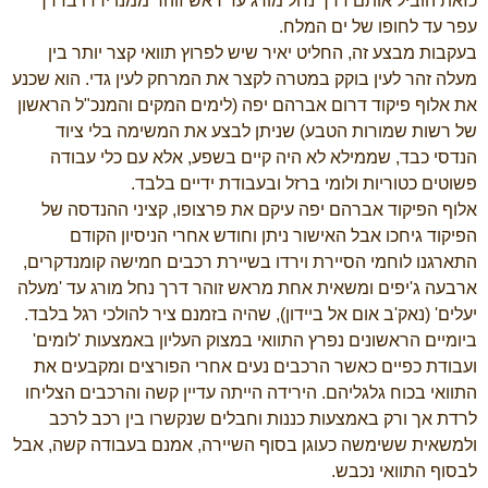
כזאת הוביל אותם דרך נחל מורג עד ראש זוהר ממנו ירדו בדרך
עפר עד לחופו של ים המלח.
בעקבות מבצע זה, החליט יאיר שיש לפרוץ תוואי קצר יותר בין
מעלה זהר לעין בוקק במטרה לקצר את המרחק לעין גדי. הוא שכנע
את אלוף פיקוד דרום אברהם יפה (לימים המקים והמנכ"ל הראשון
של רשות שמורות הטבע) שניתן לבצע את המשימה בלי ציוד
הנדסי כבד, שממילא לא היה קיים בשפע, אלא עם כלי עבודה
פשוטים כטוריות ולומי ברזל ובעבודת ידיים בלבד.
אלוף הפיקוד אברהם יפה עיקם את פרצופו, קציני ההנדסה של
הפיקוד גיחכו אבל האישור ניתן וחודש אחרי הניסיון הקודם
התארגנו לוחמי הסיירת וירדו בשיירת רכבים חמישה קומנדקרים,
ארבעה ג'יפים ומשאית אחת מראש זוהר דרך נחל מורג עד 'מעלה
יעלים' (נאק'ב אום אל ביידון), שהיה בזמנם ציר להולכי רגל בלבד.
ביומיים הראשונים נפרץ התוואי במצוק העליון באמצעות 'לומים'
ועבודת כפיים כאשר הרכבים נעים אחרי הפורצים ומקבעים את
התוואי בכוח גלגליהם. הירידה הייתה עדיין קשה והרכבים הצליחו
לרדת אך ורק באמצעות כננות וחבלים שנקשרו בין רכב לרכב
ולמשאית ששימשה כעוגן בסוף השיירה, אמנם בעבודה קשה, אבל
לבסוף התוואי נכבש.