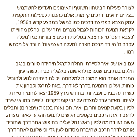
לצורך פעילות הביטחון השוטף והאימונים העדיפו להשתמש
בצירים ידועים ודרכים קיימות, אולם כהכנות לפעילות התקפית
עסק הצבא בפריצת דרכים כמו למשל במבצע קדש ב1956,
לקראת תנועת הכוחות לגבול מצרים ויתר על כן, כחלק מהווייתו
'כצבא העם' סייע הצבא בסלילת דרכים ציבוריות כמו 'מעלה
עקרבים' היורד מרכס חצרה ו'מעלה העצמאות' היורד אל מכתש
רמון.
עם בואו של יאיר לסיירת, החלה לתרגל היחידה סיורים בנגב,
חלקם בנתיבים שנפרצו לראשונה בגלגלי רכביה, כשהרעיון
המנחה אותה הוא המוכנות למלחמה ויכולת היחידה לנוע ולהוביל
כוחות. ועל כן התנועה בדרך לא דרך, באה לתרגל ולבחון את
כשירותה בניווט ועבירות. בחודש מרץ 1959 יצאו לוחמי הסיירת
לאימון מאזור ערד למצדה על גבי קומנדקרים וג'יפים בתוואי שירד
לכיוון בקעת קנאים והר בן יאיר. הם נעזרו בכננות (וינצ'רים) וחבלים
להעביר את הרכבים בקטעים הקשים לתנועה והגיעו לאזור מצדה.
משם נעו דרומה לכיוון ראש נחל יעלים בחיפוש אחר דרך שתוריד
אותם לדרך הרכב שחיברה מסדום לעין גדי וכישלונם לאתר דרך