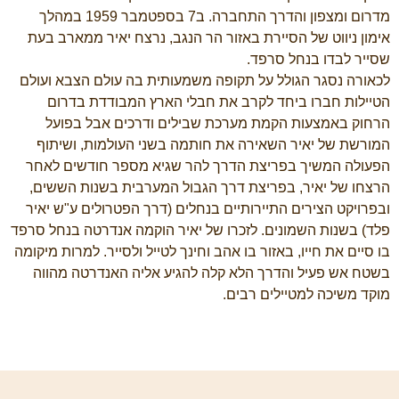
מדרום ומצפון והדרך התחברה. ב7 בספטמבר 1959 במהלך
אימון ניווט של הסיירת באזור הר הנגב, נרצח יאיר ממארב בעת
שסייר לבדו בנחל סרפד.
לכאורה נסגר הגולל על תקופה משמעותית בה עולם הצבא ועולם
הטיילות חברו ביחד לקרב את חבלי הארץ המבודדת בדרום
הרחוק באמצעות הקמת מערכת שבילים ודרכים אבל בפועל
המורשת של יאיר השאירה את חותמה בשני העולמות, ושיתוף
הפעולה המשיך בפריצת הדרך להר שגיא מספר חודשים לאחר
הרצחו של יאיר, בפריצת דרך הגבול המערבית בשנות הששים,
ובפרויקט הצירים התיירותיים בנחלים (דרך הפטרולים ע"ש יאיר
פלד) בשנות השמונים. לזכרו של יאיר הוקמה אנדרטה בנחל סרפד
בו סיים את חייו, באזור בו אהב וחינך לטייל ולסייר. למרות מיקומה
בשטח אש פעיל והדרך הלא קלה להגיע אליה האנדרטה מהווה
מוקד משיכה למטיילים רבים.