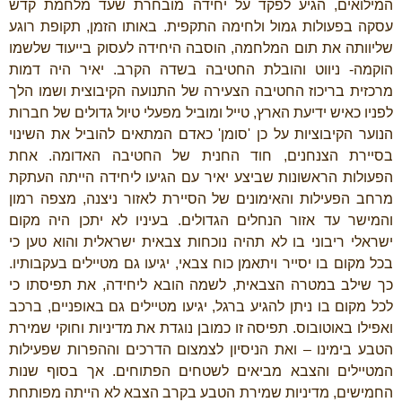
המילואים, הגיע לפקד על יחידה מובחרת שעד מלחמת קדש
עסקה בפעולות גמול ולחימה התקפית. באותו הזמן, תקופת רוגע
שליוותה את תום המלחמה, הוסבה היחידה לעסוק בייעוד שלשמו
הוקמה- ניווט והובלת החטיבה בשדה הקרב. יאיר היה דמות
מרכזית בריכוז החטיבה הצעירה של התנועה הקיבוצית ושמו הלך
לפניו כאיש ידיעת הארץ, טייל ומוביל מפעלי טיול גדולים של חברות
הנוער הקיבוציות על כן 'סומן' כאדם המתאים להוביל את השינוי
בסיירת הצנחנים, חוד החנית של החטיבה האדומה. אחת
הפעולות הראשונות שביצע יאיר עם הגיעו ליחידה הייתה העתקת
מרחב הפעילות והאימונים של הסיירת לאזור ניצנה, מצפה רמון
והמישר עד אזור הנחלים הגדולים. בעיניו לא יתכן היה מקום
ישראלי ריבוני בו לא תהיה נוכחות צבאית ישראלית והוא טען כי
בכל מקום בו יסייר ויתאמן כוח צבאי, יגיעו גם מטיילים בעקבותיו.
כך שילב במטרה הצבאית, לשמה הובא ליחידה, את תפיסתו כי
לכל מקום בו ניתן להגיע ברגל, יגיעו מטיילים גם באופניים, ברכב
ואפילו באוטובוס.
תפיסה זו כמובן נוגדת את מדיניות וחוקי שמירת
הטבע בימינו – ואת הניסיון לצמצום הדרכים וההפרות שפעילות
המטיילים והצבא מביאים לשטחים הפתוחים. אך בסוף שנות
החמישים, מדיניות שמירת הטבע בקרב הצבא לא הייתה מפותחת