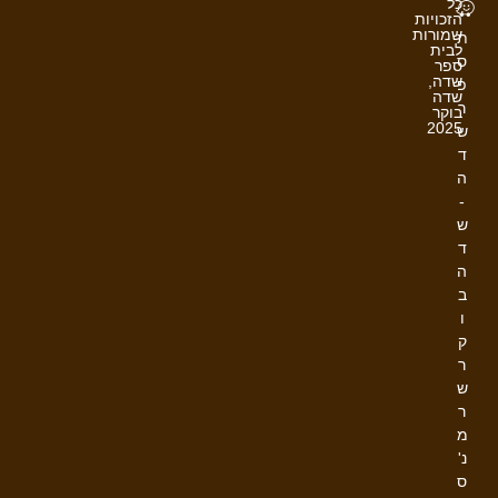
כל
י
הזכויות
שמורות
ת
לבית
ס
ספר
שדה,
פ
שדה
ר
בוקר
2025
ש
ד
ה
-
ש
ד
ה
ב
ו
ק
ר
ש
ר
מ
נ'
ס