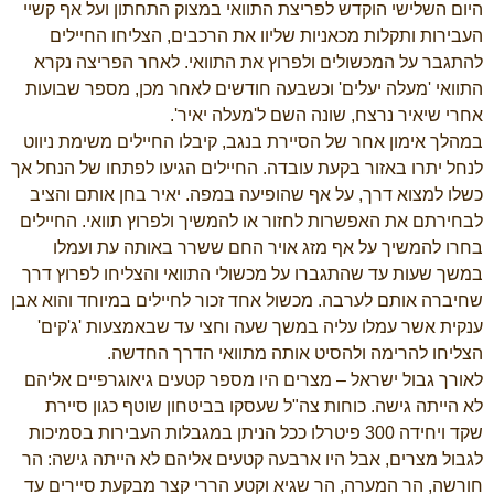
היום השלישי הוקדש לפריצת התוואי במצוק התחתון ועל אף קשיי
העבירות ותקלות מכאניות שליוו את הרכבים, הצליחו החיילים
להתגבר על המכשולים ולפרוץ את התוואי. לאחר הפריצה נקרא
התוואי 'מעלה יעלים' וכשבעה חודשים לאחר מכן, מספר שבועות
אחרי שיאיר נרצח, שונה השם ל'מעלה יאיר'.
במהלך אימון אחר של הסיירת בנגב, קיבלו החיילים משימת ניווט
לנחל יתרו באזור בקעת עובדה. החיילים הגיעו לפתחו של הנחל אך
כשלו למצוא דרך, על אף שהופיעה במפה. יאיר בחן אותם והציב
לבחירתם את האפשרות לחזור או להמשיך ולפרוץ תוואי. החיילים
בחרו להמשיך על אף מזג אויר החם ששרר באותה עת ועמלו
במשך שעות עד שהתגברו על מכשולי התוואי והצליחו לפרוץ דרך
שחיברה אותם לערבה. מכשול אחד זכור לחיילים במיוחד והוא אבן
ענקית אשר עמלו עליה במשך שעה וחצי עד שבאמצעות 'ג'קים'
הצליחו להרימה ולהסיט אותה מתוואי הדרך החדשה.
לאורך גבול ישראל – מצרים היו מספר קטעים גיאוגרפיים אליהם
לא הייתה גישה. כוחות צה"ל שעסקו בביטחון שוטף כגון סיירת
שקד ויחידה 300 פיטרלו ככל הניתן במגבלות העבירות בסמיכות
לגבול מצרים, אבל היו ארבעה קטעים אליהם לא הייתה גישה: הר
חורשה, הר המערה, הר שגיא וקטע הררי קצר מבקעת סיירים עד