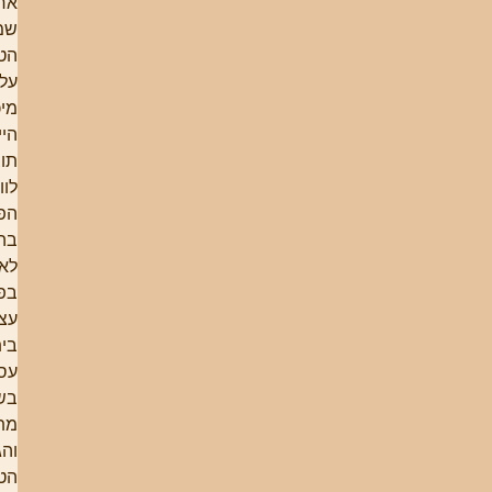
אחריו.
שמירת
הטבע,
על-פי
מיכאל גל,
הייתה
תוצר
לוואי של
הפעילות.
בהחלט
לא מטרה
בפני
עצמה.
בית-הספר
עסק
בשאלות
מתודיות,
והגנת
הטבע