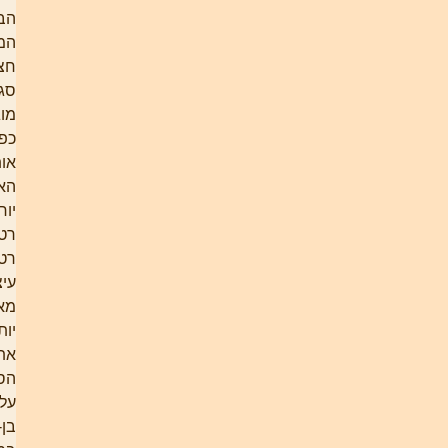
הבנייה
המדברי –
חצרות
סגורות,
מוגנות –
כפי שהבין
אותו
הארכיטקט
יוחנן
רטנר.
רטנר
עיצב,
מאוחר
יותר, גם
את
הספרייה
על-שם
בן-גוריון.