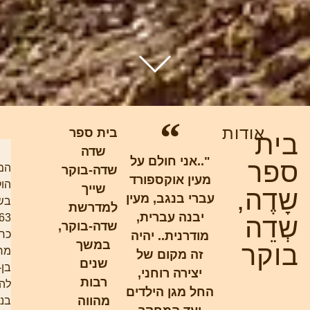
ודות
בית ספר
שדה
"..אני חולם על
המדרשה
שדה-בוקר
מעין אוקספורד
הוקמה
שייך
ה,
עברי בנגב, מעין
בשנת
למדרשת
יבנה עברית,
1963
ה
שדה-בוקר,
כחלק
מודרנית.. יהיה
במשך
ר
מחזון
זה מקום של
שנים
בן-גוריון
יצירה רוחני,
רבות
להתיישבות
החל מגן הילדים
מהווה
בנגב.