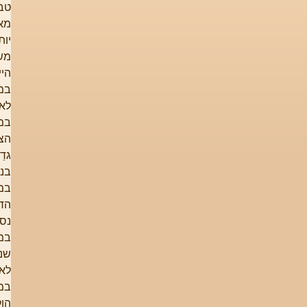
טבע
מאוחר
יותר זאב
משל,
הייתה 'לא
במקרה'.
לא
במקרה
הצמח
גדֵל
בנחל, לא
במקרה
הדרך
נסללה
במקום
שנסללה.
לא
במקרה
הוקמה