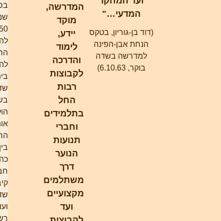
ועד המחקר
בסוף
המדרשה,
המדעי…"
שנות ה-
מוקד
50 החל
(דוד בן-גוריון, בטקס
יידע,
להתגבש
הנחת אבן-הפינה
לימוד
הרעיון
למדרשה בשדה
והדרכה
להקים
בוקר, 6.10.63)
לקבוצות
בית-ספר
רבות
שדה
החל
בשדה-בוקר.
הוליד
בתלמידים
אותו
וחברי
החיבור
תנועות
בין יהושע
הנוער
כהן, אז
דרך
חבר
משתלמים
קיבוץ
מקצועיים
שדה-בוקר,
ועד
ועובד
רשות
לקבוצות