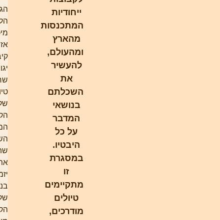
הגנים
ייחודיות
הלאומיים,
המתכנסות
מיכאל גל,
מהארץ
אז חבר
ומהעולם,
קיבוץ
להעשיר
יגור, מי
את
שריכז את
השכלתם
טיולי י"ב
של
בנושאי
הקיבוץ
המדבר
המאוחד.
על כל
השניים,
היבטיו.
שהכירו זה
במסגרת
את זה,
זו
יזמו,
מתקיימים
בניסוח
טיולים
שלהם,
הקמת
מודרכים,