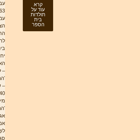
עבדת. ב-
קרא
עוד על
1963
תולדות
עמדו
בית
הספר
הצריפים
הראשונים
לרשות
בית-הספר
יחד עם
האכסניה
– לימים
'המשושים'
– שכללה
140
מיטות.
'המשושים',
אגב, היו
אמורים
לשַמֵר את
סגנון