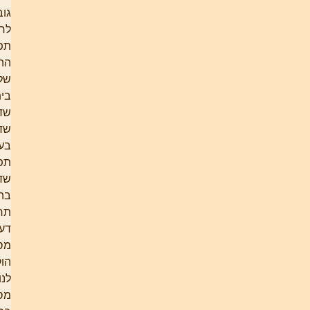
גובשה
לראשונה,
תפיסת
ההדרכה
של
בית-ספר
שדה
שדה-בוקר.
בעיקרה,
תפיסה
שדגלה
בהפרדת
תחומי
דעת. כל
מסלול
הוקדש
לנושא
מסוים.