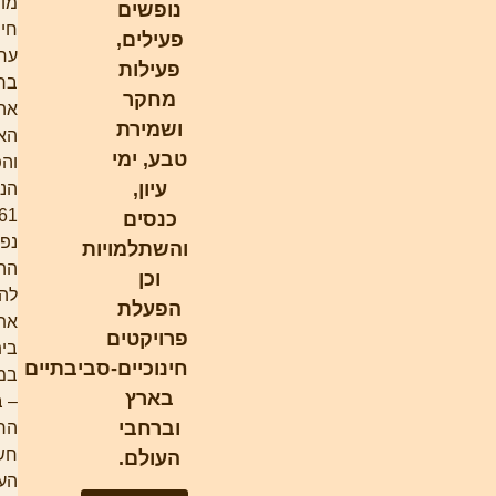
מוסד
נופשים
חינוכי
פעילים,
ערכי,
פעילות
ברוח
מחקר
אהבת
ושמירת
הארץ
טבע, ימי
והפרחת
עיון,
הנגב. ב-
1961
כנסים
נפלה
והשתלמויות
ההחלטה
וכן
להקים
הפעלת
את
פרויקטים
בית-הספר
חינוכיים-סביבתיים
במדרשה
בארץ
– בשלב
וברחבי
הראשון
חשבו על
העולם.
העיר