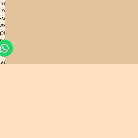
הייתה
מובנת
מאליה.
פעם בכך
וכך
שבועות
או
חודשים
נעשו
מבצעי
ניקיון
באתרים
השונים.
ב- 1962
הגיעו
המדריכות
הראשונות.
מורות
חיילות.