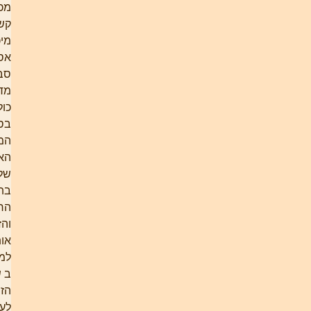
מכשירי
קשר
מיכאל גל
אסף
סביבו 4
מדריכים,
כולם
בסוף
המסלול
האקדמי
שלהם,
בתחומים
הרלבנטיים,
והזמין
אותם
למדרשה.
ב שלב
הזה,
לערך, גם