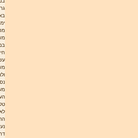
במדרשה
גרו
באותם
ימים
מספר
משפחות.
במצפה-רמון
חיו כמה
עשרות
משפחות,
ולאילת
נסעו דרך
מעלה
העקרבים.
טלפונים
לא היו.
התקשורת
נעשתה
דרך