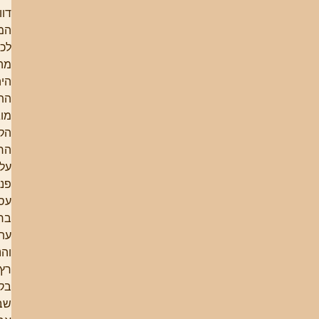
דווקא כאן
המצודה.
לכל אחד
מהמדריכים
היה תחום
התמחות
מוגדר.
הקורס
הראשון,
על כל
פנים,
עסק
בחקלאות
עתיקה,
והנושא
רץ גם
בקורסים
שבאו