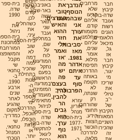
חמש
מרחבים
בית-ספר
חבר
את
הנדבך
באוניברסיטת
שנים
שלא
שדה.
קיבוץ
באר-שבע,
טובי
הנוסף,
קודם
הגיעו
1990
שדה-בוקר,
עשה
המרצים.
שבהמשכו
לכן.
אליהם
ועובד
תואר
כשהחליף
והאיש
אני
את
קודם.
רשות
שני
את
ההוא
עורך
ניהול
מקומות
הגנים
ועבד
עיני,
בית-הספר
שחלמנו
חזר
הלאומיים,
את
במחלקה.
בית-הספר
במתכונת
עליהם
מיכאל
אלי
'סביבות'
שם,
שוב
המורחבת
שנים,
גל,
על
ואמר
מאז
לא
והמשופצת,
אומר
אז
לוח
'אז
1981.
דמה
מקבל
מילוא.
חבר
המודעות,
למה
מה
אדהר
שי
תפיסת
קיבוץ
נתקל
שהכיר
יש
איתם
טחנאי
ההדרכה
יגור,
בפעם
בתחילת
ב-
באותה
פה
מי
עד
הראשונה
שנות
1990.
תקופה
שריכז
בעצם'.
סוף
במודעה
ה-
ארבע
לא
את
המזמינה
צריך
הפרבולה".
80.
שנים
שונתה,
טיולי
מועמדים
להבין.
מספר
לאחר
רק
י"ב
עזרא
מתאימים
ימי
הר
שהגיע
שהורחבו
של
אוריון,
לניהול
ההדרכה
גֵבים
למקום
תחומי
הקיבוץ
מנהל
בית-ספר
הוכפל.
כמדריך.
הידע.
הוא
המאוחד.
בית-הספר
שדה
הוכפלו,
שי
הצוות
השניים,
ערך.
1977-
שדה-בוקר,
פחות
טחנאי,
הוכשר
שהכירו
1971
להתקשר
נוף
או
המנהל
להדרכה
זה
ליגאל
הוא
יותר,
הנוכחי
מלאה,
את
ב-
גרנות