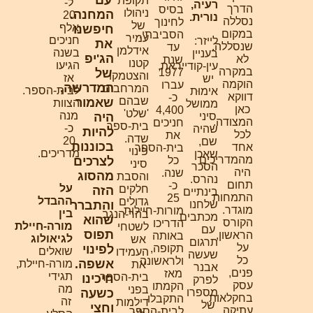
עם
תקופת
ל-
רעיה,
הדרך
בסיס
ניהולו
המחנה.
20
נורית.
נסללה
לחינוך
של
אלף
חיפשנו
במקום
הסביבתי.
עמיר
חניכים
לייזר:
את
שנסללה.
עד
אידלמן
בשנה
בעניין
הג'יפ
לא
שנת
קטנו
הגיעו
עין-קודייראת,
במקרה
1977
של
והצטמקו
אז
יש
הוקמה
עברו
המדרשה,
המרחבים
לבית-הספר.
אימוּת
דווקא
כ-
שבהם
שאמור
הצוות
ממושל
כאן
4,400
'שלט'
מנה
סיני
היה
המצודה.
חניכים
בית-ספר
כ-
שהיה
להיות
לכל
את
שדה.
20
שם,
בכוננות
אחד
בית-הספר
פינוי
מדריכים.
שאכן
מהמדריכים
כל
לצרכים
סיני
הסכר
היה
שנה.
מהסוג
והסבת
נהרס.
תחום
כ-
על
חלקים
הזה
בינתיים
התמחות
25
ההבדל
גדולים
שלחנו
והתברר
מוגדר.
מורות-חיילות
בין
בהר-הנגב
מכתבים
שהוא
הקורס
הדריכו
מורה-חיילת
לשטחי
עם
תפוס
הראשון,
באותה
לגיאולוג
אש
תרגום
על
תקופה,
לפינוי
שואלים
העמידו
שעשה
כל
ולראשונה
אשפה.
מורה-חיילת,
את
אבנר
פנים,
מאז
תגידי
בית-הספר
חיכינו
לפרק
עסק
הקמתו
מה
בפני
מספרו
כשעה
בחקלאות
התקבלו
זה
דילמות
של
וחצי
עתיקה,
לבית-הספר