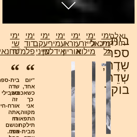
ימי
ימי
ימי
ימי
ימי
ימי
ימי
ואלה
ית
תולדות...
מיכאל
לייזר
עזרא
עמיר
יעקב
דוד
שי
פר
גל
מילוא
אוריון
אידלמן
עייני
פלמ"ח
טחנאי
ָדֶה,
ְדֵה
"יום
בית-ספר
וקר
אחד,
שדה
כשאכתוב,
בשבילי
כך
זה
אני
אורח-חיים.
מקווה,
אתה
חי
התפאורה
תילקח
ונושם
מבית-ספר
אותו.