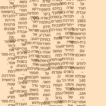
ניהולו,
קודם
נושא
של
בית-ספר
על
לאמנות
על
כניסתו
הבטיחות.
בית-הספר.
שדה
העיר
בתיכון
רקע
לתפקיד
חוזרי
בהשוואה
שדה-בוקר
עבדת.
המקיף
הנסיגה
ביקר
המנכ"ל
לחברות
תכניות
ב-
ובסמינר
מסיני,
בשדה-בוקר.
הפכו
תיירות
הדרכה
1963
למורים.
'חזר'
כתלמיד
להיות
פרטיות
ייחודיות
עמדו
תכניות
עם
תיכון
ניירות
שנכנסו
לקורסי
הצריפים
ההדרכה
ישראל
במסגרת
עבודה
לענף,
מילוט
הראשונים
היו
אל
הגדנ"ע,
גם
מה
והישרדות,
לרשות
פחות
הנגב.
במהלך
בשדה-בוקר.
שאמור
שהיו
בית-הספר
או
בית-ספר
השירות
שני
ליחד
מיועדים
יחד
יותר
שדה
הצבאי,
פרוייקטים
את
לחיילי
עם
המשך
שדה-בוקר
ואחר-כך
גדולים
בית-ספר
יחידות
האכסניה
למה
הרחיב
כסטודנט
התבצעו
שדה,
נבחרות.
–
שניתווה
מאוד
לגיאולוגיה,
בשנות
אמר,
קורסים
לימים
בתקופות
את
במסגרת
כהונתו.
זו
שהתמסדו
'המשושים'
המנהלים
פעילותו.
העבודה
הראשון
רמת
בשנים
–
שקדמו
מספר
על
–
ההדרכה.
שבאו
שכללה
לו.
הקבוצות
התואר
שיפוץ
בראשית
אחר-כך
140
גם
המודרכות
השני.
מסיבי
שנות
והפכו
מיטות.
הצוות
גדל
בביקור
של
ה-
לאחד
'המשושים',
כלל
באופן
הזה
האכסניה,
90
מסמליו
אגב,
חלק
משמעותי,
הוצע
והשני
מציע
של
היו
גדול
והושם
לו
–
בית-ספר
בית-הספר.
אמורים
מהמדריכים
דגש
התפקיד
העברת
שדה
את