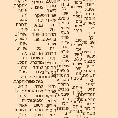
משקפת,
2,000
מוצף
בעוד
בדרך
והגנת
מתקרב,
חניכים
שאנחנו
מים".
כלל
הטבע
אומר:
לשנה,
רק
שני
היתה
"זה
שהודרכו
יעקב
נפקח.
ג'יפים.
מובנת
אאוקן,
על-ידי
עיני.
בעניין
בראשון
מאליה.
תצורת
כ-
מנהל
צינור
עזרא.
פעם
מור".
20
בית-הספר,
הנפט
בשני
בכך
שואלים
מדריכים.
1986-
–
עודד
וכך
גיאולוג,
בית-ספר
1981
טוב
קציר.
שבועות
שנה
שדה
שפנינו
גם
או
על
שנייה,
גם
אל
עזרא
חודשים
הדרכה
מה
הרחיב
משה
וגם
נעשו
בשטח
זה
את
סלע,
עודד
מבצעי
מדברי.
הסלע
פרוייקט
שכבר
עוצרים
ניקיון
שיחה
הזה
החינוך
היה
ביציאה
באתרים
עם
שם?
המשלים
פה
מהמדרשה.
השונים.
מדריכי
הוא
בירוחם
בשבת
בארבע
ב-
בית-ספר
מתקרב,
–
יחד
בבוקר.
1962
שדה
חורץ,
ח"מ
איתנו.
בכביש,
הגיעו
שדה-בוקר
ממַשֵש
שהחל
הכיוון
שבמשך
המדריכות
מתוך
ואומר:
בתקופת
הוא
היום
הראשונות.
'סביבות'
"זה
עזרא
לדחוף
כולו
מורות
1984
אאוקן,
אוריון,
אותם
עוברות
חיילות.
סביבות:
תצורת
הוסיף
מזרחה,
בו
בשמונה
חינוך
מור".
ימי
כך
עשר