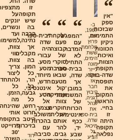
שדה.
החל
זו
מתצפיות
תקופה
על
"אין
שיש
יונקים
ספק
ב-
בה
ונשרים,
שבזכות
1967,
הרבה
ועד
התמימות,
"לקחתי
"בית-ספר
"המפגש
עם
נתינה,
למשימות
פרוץ
ניקיון
פעם
שדה
עם
אך
צוות,
מלחמת
הכוונות
קבוצה
היה
המדבר
ששת
מקבלים
הווי
ואיכות
של
עבורי
לא
הימים,
בה
צוות.
הצוות,
סוקרי
מסע.
התחיל
מוּנה
המון.
צריך
תקופת
סביבה
מסע
בבית-ספר
לייזר
כל
ליצור
שדה-בוקר
שבאו
מיוחד,
שדה,
מילוא,
הר,
ולהתחדש
אז
תופסת
מטעם
חדש,
אך
כל
כל
חבר
את
'קול
אינטנסיבי.
במובן
קיבוץ
גבעה,
הזמן.
המקום
אמריקה'.
מסע
המשמעותי
דגניה,
כל
מה
הראשון
צוות
אל
של
לנהל
רחש,
שהינחה
בחיי.
חוקרים.
עצמך,
הכרות
את
חרוט
אותי
זו
העליתי
משולב
אינטימית
בית-ספר
היטב
בתקופת
שדה.
היתה
אותם
בהכרות
ככף
בזיכרון".
פרוייקט
מיכאל
תקופה
להר
עם
יד,
גל
'30
נפלאה".
גֵבים.
סביבה
שבע
דוד
הציע
השנה'