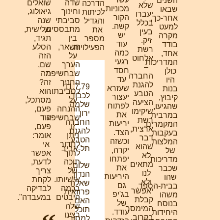
השנים
שדה
שואלים
הדרכה
שלא
מכוניות.
שבאו
וחינוך
גיאולוג,
לכיתות
יעברו
הקור
אחר-כך,
סביבתי
שנה
והגדיל
בכלל
קשה.
למעט
מתבססים,
שלישית,
את
בעין
יש
מקרה
בין
תגיד,
מספר
זיק.
עוד
בודד
השאר,
הסלע
הפעילויות.
רשת
כמה
אחד,
על
הזה
אלחוט
רגעי
המדריכות
הערך
שם,
–
חסד
כולן
שבחשיפת
מה
החברה
עד
היו
החניך
זה?
להגנת
11.7.79
שעזרא
בנות
לסביבתו.
הוא
הטבע
לכבוד
יעצור
קיבוץ,
על
מסתכל,
הציעה
שלמה
לפתוח
שהגיעו,
ההנחה
פעם,
שיקימו
ירון
את
במרבית
שבחשיפה
עוד
רשת
החברה
יריעות
המקמרים,
זו
פעם,
ארצית,
להגנת
הצד.
בעקבות
ניתן
אומר:
דבר
הטבע
וכשזה
המלצות
לחדור
אי
שהוא
תל-אביב
יקרה,
של
לתוך
אפשר
לא
יפתחו
מדריכות
תוכה
לדעת,
מתאים
שלום,
את
שכבר
של
צריך
לנו
הנדון:
היריעות
שהו
אישיותו.
לקחת
ולא
שאלה
גם
בבית-הספר.
בכמה
לבדיקה
יאפשר
פרוזאית
בג'יפ
משהו
היבטים
במעבדה".
קבלת
האם
של
בנוסח
שלה
המימסר
תוכל
עודד.
היחידות
רצינו
בקרוב.
למסור