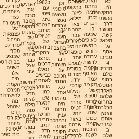
לקידום
הארכיאולוגי.
לא
שהחלו
ב1982-,
וכן
העתיקה
פרוייקטים
נחתם
היו.
בתקופת
עם
סיכומי
את
מיוחדים,
עימה
התקשורת
לייזר
פינוי
נושאים.
מרכז
לצד
זכרון
נעשתה
מילוא,
סיני,
נעשו
הכובד.
השמירה
דברים
דרך
'יצאו'
הצטמצם
עבודות
בתקופת
על
בן
מכשירי
מהר-הנגב
מרחב
על
כהונתו
עצמאות
שבעה
קשר.
ועברו
הטיולים
העכן
של
הניהול.
סעיפים.
מיכאל
לאזורים
של
הגדול
פלמ"ח,
פרוייקט
חמישה
גל
הדומים
בית-הספר,
בחצבה,
מה
נוסף
חודשי
אסף
טופוגרפית
ובמקביל
על
שהחל
שבוצע
עבודה.
סביבו
יותר
נפרצו
הבז
כבר
בבית-הספר
לרשות
4
לנופים
דרכים
השחור,
אצל
בשנים
הקמת
מדריכים,
בסוריה,
ונסללו
על
עיני
אלו
האוסף
כולם
מצרים
כבישים
הכוכב
–
היה
עמד
בסוף
וירדן.
לאתרים
הננסי.
החישוב
הקמת
תקציב
המסלול
קורסי
מרוחקים,
לכל
הכלכלי
המרכז
של
האקדמי
המילוּט
כמו
אחד
חדל
להישרדות.
3,500
שלהם,
של
עין
מהמדריכים
להיות
מה
לירות
בתחומים
פרחי
המערה,
היה
מילה
שהחל
לאותה
הרלבנטיים,
הטיס
הר
תחום
גסה.
דרכו
שנה.
והזמין
החלו
חורשה
עניין,
בית-ספר
כקורס
סכום
אותם
באזור
וסביבותיהם.
ובמהלך
שדה,
מיוחד
דומה
למדרשה.
שבטה,
הנגב
אותה
במונחים
שסיפק
הובטח
ב
המשיכו
חדל
תקופה
של
בית-ספר
לשנה
שלב
לרפידים,
להיות
נכתבו
דור