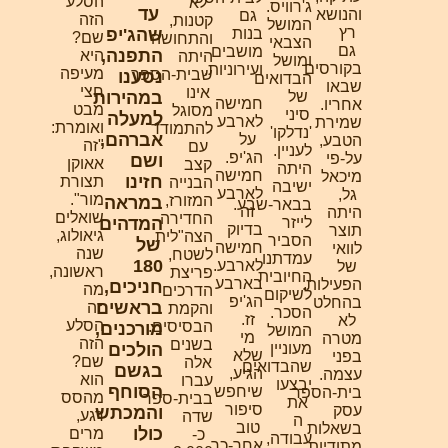
הסלע
לא
ג'רוויס.
עד
והנושא
גם
הזה
קטנות,
המושל
רץ
בנות
שהג'יפ
שם?
והתחושה
הצבאי
גם
מושבים
התפנה,
היא
היתה
ומושל
בקורסים
ועירוניות.
מעיפה
שבית-הספר
נסענו
הבדואים
שבאו
חצי
אינו
של
במהירות
חמישה
אחריו.
מבט
מסוגל
סיני
למעלה
לארבע
שמירת
ואומרת:
להתמודד
'נדלקו'
אברהם,
על
הטבע,
"זה
עם
לעניין.
הג'יפ.
על-פי
ושם
אאוקן
קצב
היתה
חמישה
מיכאל
חזינו
תצורת
הבנייה
ישיבה
לארבע
גל,
מור".
המזורז,
במראה
בבאר-שבע.
זה
היתה
שואלים
החדירה
לייזר
המדהים
בדיוק
תוצר
גיאולוג,
הצה"לית
הסביר
של
חמישה
לוואי
שנה
לשטח,
עמדתנו
180
לארבע.
של
ראשונה,
פריצת
החיובית
בארבע
הפעילות.
חניכים,
מה
הדרכים
לשיקום
הג'יפ
בהחלט
בראשים
זה
והקמת
הסכר.
זז.
לא
הסלע
הבסיסים.
מורכנים,
המושל
מי
מטרה
הזה
בשנים
מעוניין
הולכים
שלא
בפני
שם?
אלה
שהבדואים
בגשם
הגיע,
עצמה.
הוא
עברו
יבצעו
הסוחף
שיחפש
בית-הספר
מהסס
בבית-ספר
את
סיפור
עסק
והמכתש
רגע,
שדה
ה
טוב
בשאלות
כולו
מרים
כ-
עבודה,
אחר-כך.
מתודיות,