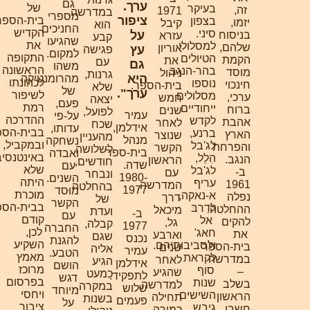
גם
ערך.
של
בעיקר
זה,
1971
במדרשה.
מספרי
ציפור
בית-הספר,
בצפון
יזמו,
קיבל
הוא
החניכים
הקדיש
סיני.
על
בניסוח
עזרא
קבע
שהגיעו
את
למסלולי
שלהם,
אוריון
עץ
פגישה
למקום.
התקופה
הטיולים
הקמת
את
עם
גם
משהו
הראשונה
בהר-הנגב
מוסד
ניהול
גרנות,
היא
מהרומנטיקה
לכהונתו
נוספו
חינכוי
בית-הספר.
שלא
של
ערך".
לשיפור
מסלולים
ערכי,
חמש
יצאה
פעם,
רמת
ייחודיים
ברוח
שנים
לפועל,
עמיר
על-פי
ההדרכה
לקדש
אהבת
לאחר
שכח
אידלמן,
עדותו,
בבית-הספר,
ברנע,
הארץ
שנוצר
מהעניין
מנהל
נשחקה
ובמקביל,
לג'בל
והפרחת
הקשר
לשלושה
בית-ספר
ואבדה
באינטנסיביות
הִלֵל,
הנגב.
הראשון
חודשים,
שדה.
עם
שלא
לג'בל
ב-
עם
ונבחר
1980-
השנים.
היתה
עריף
1961
המדרשה,
בהחלטה
1977
מוּסד
מוכרת
א-נאקה,
נפלה
דרך
של
הקשר
בבית-הספר
לדַרבּ
ההחלטה
מיכאל
ועדת
ב-
עם
קודם
אל
להקים
גל,
קבלה,
1977
החברה
לכן,
חאג'
את
וארבע
שגם
נכנס
להגנת
השקיע
ולסביבותיהם.
בית-הספר
שנים
אליה
עמיר
הטבע.
מאמץ
לקראת
במדרשה
לאחר
הגיע
אידלמן
הושם
מרוכז
סוף
–
שהגיע
כמעט
לתפקיד.
דגש
בפרסום
שנות
בשלב
למדרשה,
במקרה.
שלוש
מיוחד
ויחסי
השישים
הראשון
תחילה
בשנות
פעמים
על
ציבור
גיבש
חשבו
כמורה