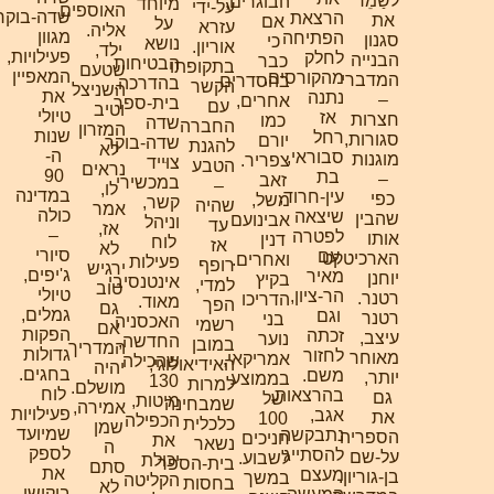
לשַמֵר
הבוגרים,
מיוחד
על-ידי
האוספים
שדה-בוקר
הרצאת
את
אם
על
עזרא
אליה.
מגוון
הפתיחה
סגנון
כי
נושא
אוריון.
ילד,
פעילויות,
לחלק
הבנייה
כבר
הבטיחות
בתקופתו
שטעם
המאפיין
מהקורסים,
המדברי
בהסדרים
בהדרכה.
הקשר
השניצל
את
נתנה
–
אחרים,
בית-ספר
עם
וטיב
טיולי
אז
חצרות
כמו
שדה
החברה
המזרון
שנות
רחל
סגורות,
יורם
שדה-בוקר
להגנת
לא
ה-
סבוראי,
מוגנות
צפריר.
צוּייד
הטבע
נראים
90
בת
–
זאב
במכשירי
–
לו,
במדינה
עין-חרוד,
כפי
משל,
קשר,
שהיה
אמר
כולה
שיצאה
שהבין
אבינועם
וניהל
עד
אז,
–
לפטרה
אותו
דנין
לוח
אז
לא
סיורי
עם
הארכיטקט
ואחרים.
פעילות
רופף
ירגיש
ג'יפים,
מאיר
יוחנן
בקיץ
אינטנסיבי
למדי,
טוב
טיולי
הר-ציון,
רטנר.
הדריכו
מאוד.
הפך
גם
גמלים,
וגם
רטנר
בני
האכסניה
רשמי
אם
הפקות
זכתה
עיצב,
נוער
החדשה,
במובן
המדריך
גדולות
לחזור
מאוחר
אמריקאי,
שהכילה
האידיאולוגי,
יהיה
בחגים.
משם.
יותר,
בממוצע
130
למרות
מושלם.
לוח
בהרצאות,
גם
של
מיטות,
שמבחינה
אמירה,
פעילויות
אגב,
את
100
הכפילה
כלכלית
שמן
שמיועד
נתבקשה
הספריה
חניכים
את
נשאר
ה
לספק
להסתייג
על-שם
לשבוע.
יכולת
בית-הספר
סתם
את
מעצם
בן-גוריון.
במשך
הקליטה
בחסות
לא
ביקושי