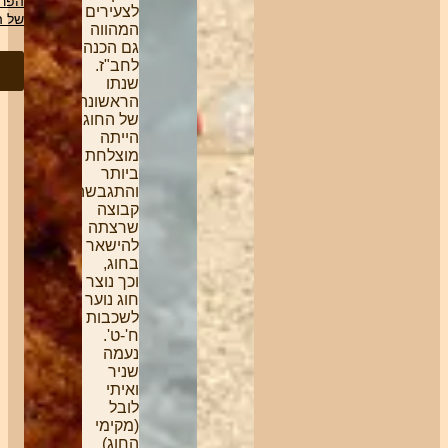
הפרטיות
חוגי
לצעירים
של האתר
הנוער
המהווה
(חנל"ה
גם הכנה
וחנב"ז)
לחב"ז.
שליחה
הם הלב
שנתו
של
הראשונה
הבית-ספר
של החוג
שדה.
הייתה
החוג
מוצלחת
פועל
ביותר
ללא
והתגבשה
מטרות
קבוצה
רווח ולכן
שרצתה
העלויות
להישאר
משתנות
בחוג,
בכל טיול
וכך נוצר
לפי
חוג נוער
אורך
לשכבות
ואופי
ח'-ט'.
הטיול.
נעמה
חניכים
שניר
שסיימו
ואיתי
את
לובל
כיתה ט'
(מקימי
בחנל״ה
החוג)