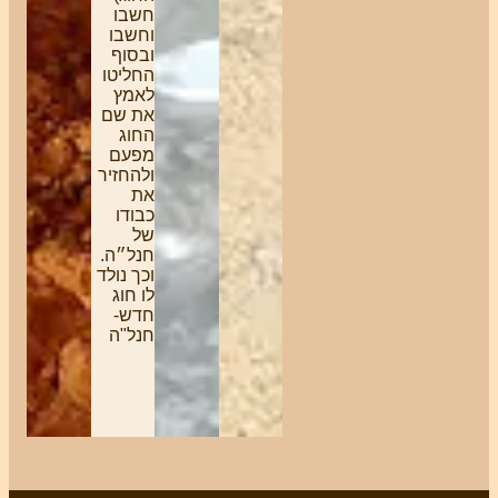
מוזמנים
חשבו
להמשיך
וחשבו
לחנב״ז
ובסוף
– חוג
החליטו
הנוער
לאמץ
הבוגר
את שם
(ט-יב)
החוג
של
מפעם
בית-ספר
ולהחזיר
שדה
את
שדה-בוקר.
כבודו
בדרך זו
של
מגיעים
חנל״ה.
לחנב"ז
וכך נולד
יותר
לו חוג
מוכנים
חדש-
ועם
חנל"ה
מספר
חברים.